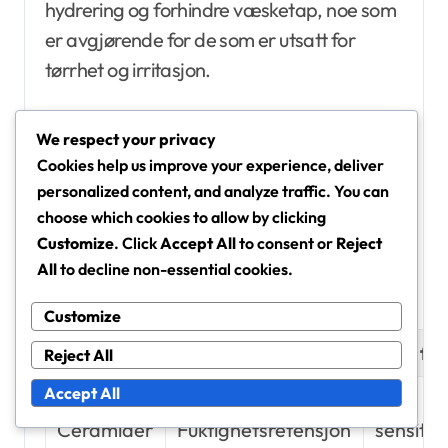
hydrering og forhindre væsketap, noe som
er avgjørende for de som er utsatt for
tørrhet og irritasjon.
Fettsyrer, som linolsyre og oljesyre, spiller
We respect your privacy
en betydelig rolle i å redusere betennelse og
Cookies help us improve your experience, deliver
berolige irritert hud. De kan bidra til å
personalized content, and analyze traffic. You can
choose which cookies to allow by clicking
forbedre den generelle teksturen og
Customize
. Click
Accept All
to consent or
Reject
utseendet til sensitiv hud ved å fremme
All
to decline non-essential cookies.
helbredelse og redusere rødhet.
Customize
Lipidtype
Primær fordel
Best fo
Reject All
Accept All
Tørr,
Ceramider
Fuktighetsretensjon
sensitiv