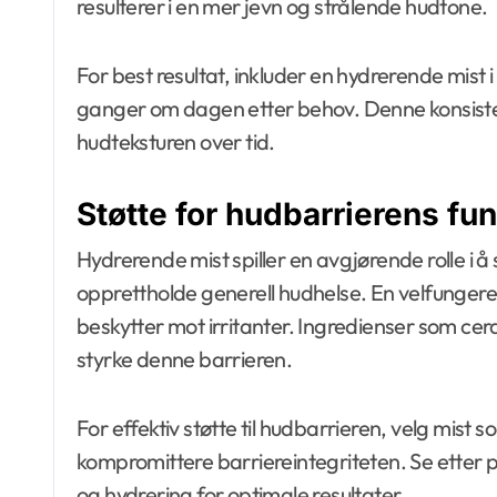
resulterer i en mer jevn og strålende hudtone.
For best resultat, inkluder en hydrerende mist i
ganger om dagen etter behov. Denne konsiste
hudteksturen over tid.
Støtte for hudbarrierens fu
Hydrerende mist spiller en avgjørende rolle i å 
opprettholde generell hudhelse. En velfungeren
beskytter mot irritanter. Ingredienser som cera
styrke denne barrieren.
For effektiv støtte til hudbarrieren, velg mist s
kompromittere barriereintegriteten. Se ette
og hydrering for optimale resultater.