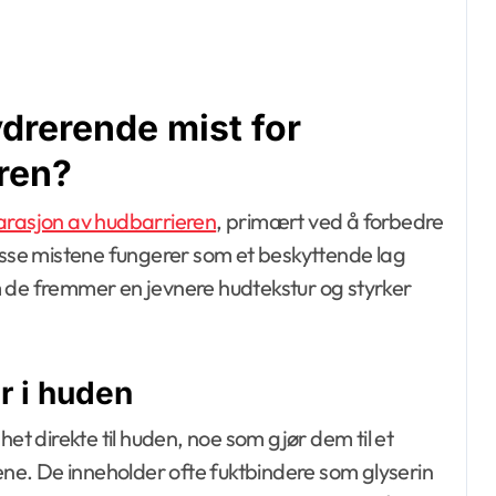
drerende mist for
ren?
arasjon av hudbarrieren
, primært ved å forbedre
Disse mistene fungerer som et beskyttende lag
m de fremmer en jevnere hudtekstur og styrker
r i huden
et direkte til huden, noe som gjør dem til et
åene. De inneholder ofte fuktbindere som glyserin