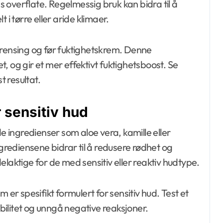
ns overflate. Regelmessig bruk kan bidra til å
 i tørre eller aride klimaer.
 rensing og før fuktighetskrem. Denne
et, og gir et mer effektivt fuktighetsboost. Se
t resultat.
 sensitiv hud
ingredienser som aloe vera, kamille eller
ngrediensene bidrar til å redusere rødhet og
laktige for de med sensitiv eller reaktiv hudtype.
 er spesifikt formulert for sensitiv hud. Test et
ibilitet og unngå negative reaksjoner.