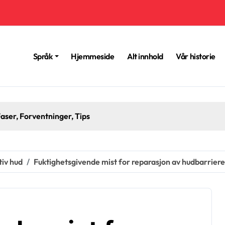
Språk
Hjemmeside
Alt innhold
Vår historie
rriere og aldring: Endringer, utfordringer, pleiestrategier
tiv hud
Fuktighetsgivende mist for reparasjon av hudbarrieren