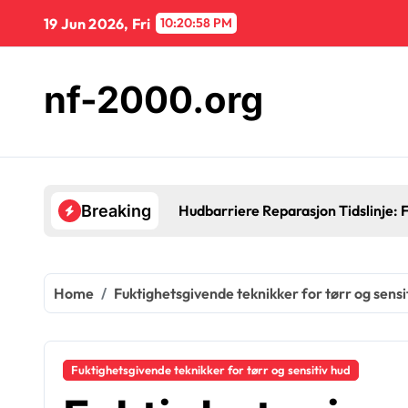
Skip
19 Jun 2026, Fri
10:20:59 PM
to
content
nf-2000.org
Hudba
Breaking
Home
Fuktighetsgivende teknikker for tørr og sensi
Fuktighetsgivende teknikker for tørr og sensitiv hud