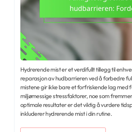
Hydrerende mist er et verdifullt tillegg til enhver hudpleierutine, og tilbyr betydelige fordeler for
reparasjon av hudbarrieren ved å forbedre fuk
mistene gir ikke bare et forfriskende lag med
miljømessige stressfaktorer, noe som fremmer 
optimale resultater er det viktig å vurdere tid
inkluderer hydrerende mist i din rutine.