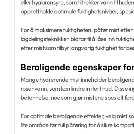
eller hyaluronsyre, som tiltrekker vann til hude
opprettholde optimale fuktighetsnivåer, spesielt
For å maksimere fuktigheten, påfør mist etter
lagdelingsteknikken bidrar til å låse inn fuktigh
etter mist som tilbyr langvarig fuktighet for bes
Beroligende egenskaper for
Mange hydrerende mist inneholder beroligende 
rosenvann, som kan lindre irritert hud. Disse i
betennelse, noe som gjør mistene spesielt forde
For optimale beroligende effekter, velg mist som
lite område før full påføring for å sikre kompat