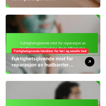
hudbarrieren: Ingredienser,
fordeler, påføring
Fuktighetsgivende teknikker for tørr og sensitiv hud
Fuktighetsgivende mist for
reparasjon av hudbarrieren:
Fordeler, Bruk, Effektivitet