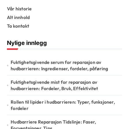
t
s
Vår historie
Alt innhold
p
Ta kontakt
a
g
Nylige innlegg
i
n
Fuktighetsgivende serum for reparasjon av
a
hudbarrieren: Ingredienser, fordeler, påføring
t
Fuktighetsgivende mist for reparasjon av
i
hudbarrieren: Fordeler, Bruk, Effektivitet
o
Rollen til lipider i hudbarrieren: Typer, funksjoner,
n
fordeler
Hudbarriere Reparasjon Tidslinje: Faser,
Forventninger, Tips