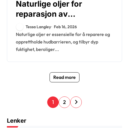
Naturlige oljer for
reparasjon av
hudbarrieren: Fordeler,
Tessa Langley
Feb 16, 2026
typer, anvendelse
Naturlige oljer er essensielle for å reparere og
opprettholde hudbarrieren, og tilbyr dyp
fuktighet, beroliger...
Read more
P
1
2
o
s
Lenker