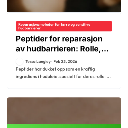
Reparasjonsmetoder for tørre og sensitive
hudbarrierer
Peptider for reparasjon
av hudbarrieren: Rolle,
effektivitet, produkter
Tessa Langley
Feb 23, 2026
Peptider har dukket opp som en kraftig
ingrediens i hudpleie, spesielt for deres rolle i...