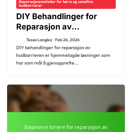
Reparasjonsmetoder for tørre og sensitive
hudbarrierer
DIY Behandlinger for
Reparasjon av
Hudbarriere: Oppskrifter,
Tessa Langley
Feb 26, 2026
Effektivitet, Sikkerhet
DIY behandlinger for reparasjon av
hudbarrieren er hjemmelagde løsninger som
har som mål å gjenopprette...