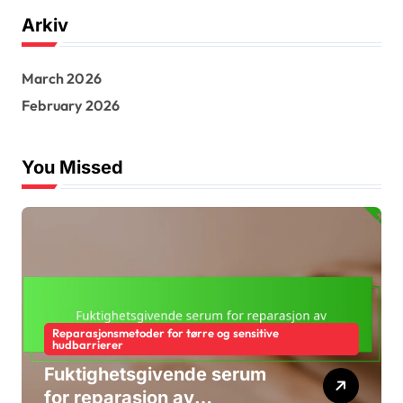
r
Arkiv
c
h
f
March 2026
o
r
February 2026
:
You Missed
Reparasjonsmetoder for tørre og sensitive
hudbarrierer
Fuktighetsgivende serum
for reparasjon av