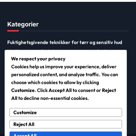
Kategorier
Fuktighetsgivende teknikker for tørr og sensitiv hud
Hudbarrierens funksjon i tørr og sensitiv hud
We respect your privacy
Reparasjonsmetoder for tørre og sensitive
Cookies help us improve your experience, deliver
hudbarrierer
personalized content, and analyze traffic. You can
choose which cookies to allow by clicking
Customize
. Click
Accept All
to consent or
Reject
nf-2000.org
All
to decline non-essential cookies.
Customize
Reject All
Accept All