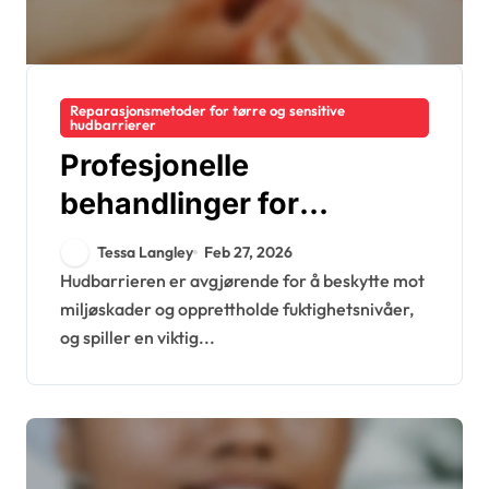
Reparasjonsmetoder for tørre og sensitive
hudbarrierer
Profesjonelle
behandlinger for
reparasjon av
Tessa Langley
Feb 27, 2026
hudbarrieren:
Hudbarrieren er avgjørende for å beskytte mot
miljøskader og opprettholde fuktighetsnivåer,
Ansiktsbehandlinger,
og spiller en viktig...
terapier, fordeler