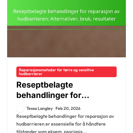
Reparasjonsmetoder for tørre og sensitive
hudbarrierer
Reseptbelagte
behandlinger for
reparasjon av
Tessa Langley
Feb 20, 2026
hudbarrieren:
Reseptbelagte behandlinger for reparasjon av
hudbarrieren er essensielle for å håndtere
Alternativer, bruk,
tilstander som eksem, psoriasis...