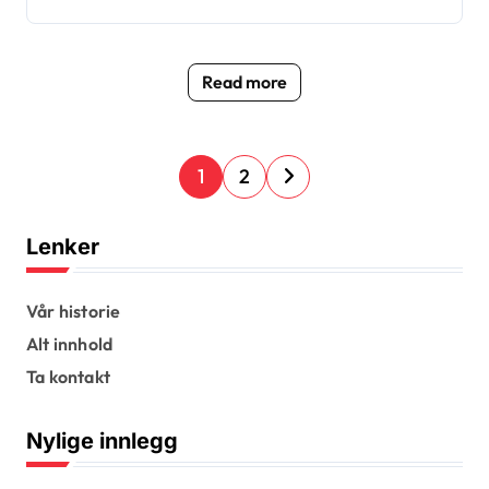
Read more
P
1
2
o
s
Lenker
t
s
Vår historie
Alt innhold
p
Ta kontakt
a
g
Nylige innlegg
i