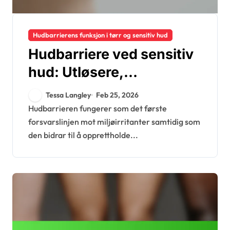
Hudbarrierens funksjon i tørr og sensitiv hud
Hudbarriere ved sensitiv
hud: Utløsere,
symptomer, behandling
Tessa Langley
Feb 25, 2026
Hudbarrieren fungerer som det første
forsvarslinjen mot miljøirritanter samtidig som
den bidrar til å opprettholde...