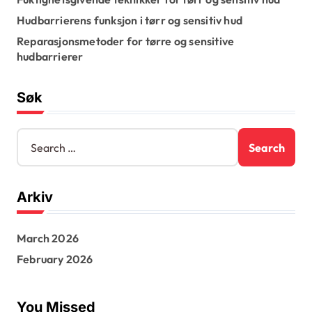
Hudbarrierens funksjon i tørr og sensitiv hud
Reparasjonsmetoder for tørre og sensitive
hudbarrierer
Søk
S
e
a
r
Arkiv
c
h
f
March 2026
o
r
February 2026
:
You Missed