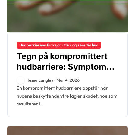
Hudbarrierens funksjon i tørr og sensitiv hud
Tegn på kompromittert
hudbarriere: Symptomer,
identifikasjon, løsninger
Tessa Langley
Mar 4, 2026
En kompromittert hudbarriere oppstår når
hudens beskyttende ytre lag er skadet, noe som
resulterer i...