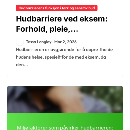
Hudbarrierens funksjon i tørr og sensitiv hud
Hudbarriere ved eksem:
Forhold, pleie,
forebygging
Tessa Langley
Mar 2, 2026
Hudbarrieren er avgjørende for å opprettholde
hudens helse, spesielt for de med eksem, da
den...