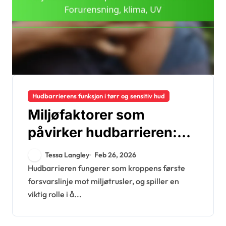
Hudbarrierens funksjon i tørr og sensitiv hud
Miljøfaktorer som
påvirker hudbarrieren:
Forurensning, klima, UV
Tessa Langley
Feb 26, 2026
Hudbarrieren fungerer som kroppens første
forsvarslinje mot miljøtrusler, og spiller en
viktig rolle i å...