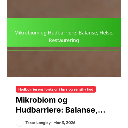
Hudbarrierens funksjon i tørr og sensitiv hud
Mikrobiom og
Hudbarriere: Balanse,
Helse, Restaurering
Tessa Langley
Mar 3, 2026