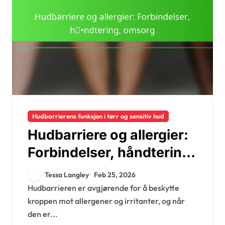
Hudbarrierens funksjon i tørr og sensitiv hud
Hudbarriere og allergier:
Forbindelser, håndtering,
omsorg
Tessa Langley
Feb 25, 2026
Hudbarrieren er avgjørende for å beskytte
kroppen mot allergener og irritanter, og når
den er...