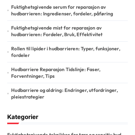
n
Fuktighetsgivende serum for reparasjon av
a
hudbarrieren: Ingredienser, fordeler, påføring
t
Fuktighetsgivende mist for reparasjon av
i
hudbarrieren: Fordeler, Bruk, Effektivitet
o
Rollen til lipider i hudbarrieren: Typer, funksjoner,
n
fordeler
Hudbarriere Reparasjon Tidslinje: Faser,
Forventninger, Tips
Hudbarriere og aldring: Endringer, utfordringer,
pleiestrategier
Kategorier
Fuktighetsgivende teknikker for tørr og sensitiv hud