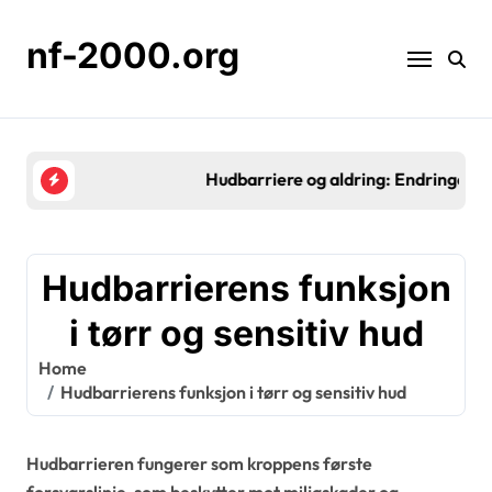
Skip
to
nf-2000.org
content
Hudbarriere og aldring: Endringer, utfordringer, p
Hudbarrierens funksjon
i tørr og sensitiv hud
Home
Hudbarrierens funksjon i tørr og sensitiv hud
Hudbarrieren fungerer som kroppens første
forsvarslinje, som beskytter mot miljøskader og