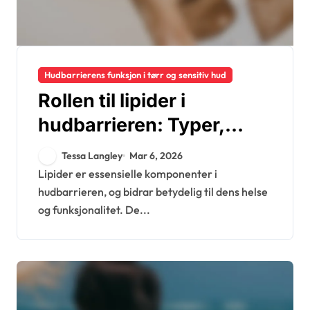
Hudbarrierens funksjon i tørr og sensitiv hud
Rollen til lipider i
hudbarrieren: Typer,
funksjoner, fordeler
Tessa Langley
Mar 6, 2026
Lipider er essensielle komponenter i
hudbarrieren, og bidrar betydelig til dens helse
og funksjonalitet. De...