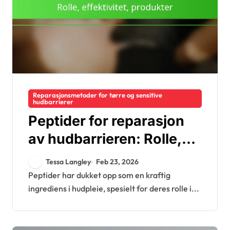
Reparasjonsmetoder for tørre og sensitive
hudbarrierer
Peptider for reparasjon
av hudbarrieren: Rolle,
effektivitet, produkter
Tessa Langley
Feb 23, 2026
Peptider har dukket opp som en kraftig
ingrediens i hudpleie, spesielt for deres rolle i...