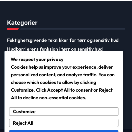
Kategorier
Fuktighetsgivende teknikker for tørr og sensitiv hud
Hudbarrierens funksjon i tørr og sensitiv hud
Reparasjonsmetoder for tørre og sensitive
We respect your privacy
hudbarrierer
Cookies help us improve your experience, deliver
personalized content, and analyze traffic. You can
choose which cookies to allow by clicking
nf-2000.org
Customize
. Click
Accept All
to consent or
Reject
All
to decline non-essential cookies.
Customize
Reject All