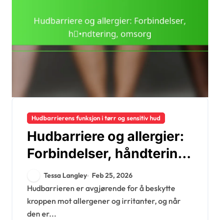
Hudbarrierens funksjon i tørr og sensitiv hud
Hudbarriere og allergier:
Forbindelser, håndtering,
omsorg
Tessa Langley
Feb 25, 2026
Hudbarrieren er avgjørende for å beskytte
kroppen mot allergener og irritanter, og når
den er...