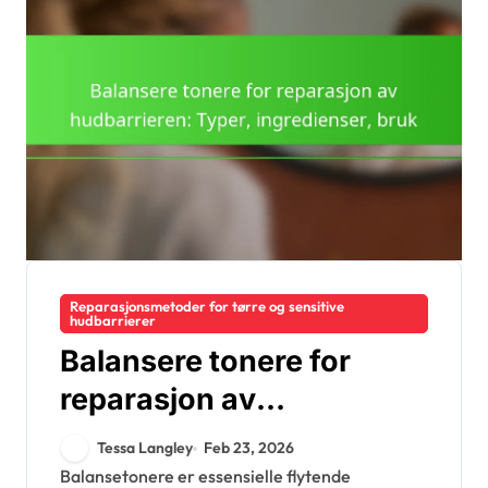
Reparasjonsmetoder for tørre og sensitive
hudbarrierer
Balansere tonere for
reparasjon av
hudbarrieren: Typer,
Tessa Langley
Feb 23, 2026
ingredienser, bruk
Balansetonere er essensielle flytende