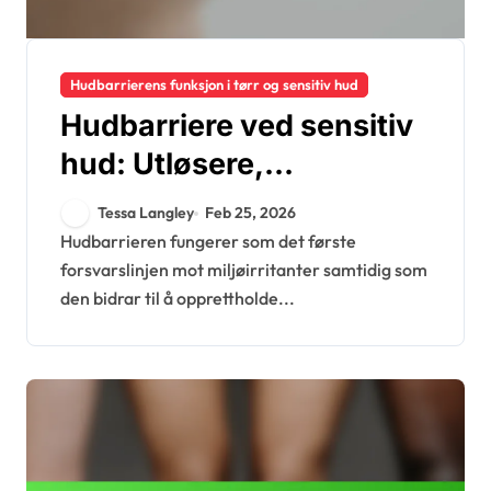
Hudbarrierens funksjon i tørr og sensitiv hud
Hudbarriere ved sensitiv
hud: Utløsere,
symptomer, behandling
Tessa Langley
Feb 25, 2026
Hudbarrieren fungerer som det første
forsvarslinjen mot miljøirritanter samtidig som
den bidrar til å opprettholde...