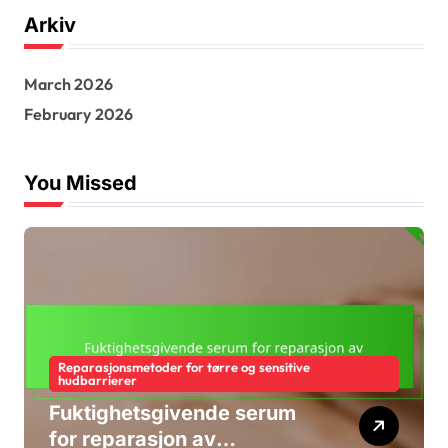
r
Arkiv
c
h
f
March 2026
o
r
February 2026
:
You Missed
Reparasjonsmetoder for tørre og sensitive
hudbarrierer
Fuktighetsgivende serum
for reparasjon av