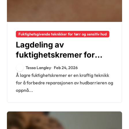
Fuktighetsgivende teknikker for tørr og sensitiv hud
Lagdeling av
fuktighetskremer for
reparasjon av
Tessa Langley
Feb 24, 2026
hudbarrieren: Teknikker,
Å lagre fuktighetskremer er en kraftig teknikk
for å forbedre reparasjonen av hudbarrieren og
fordeler, produkter
oppnå...