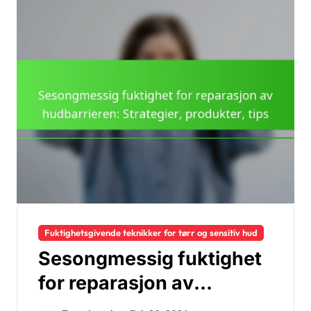
Fuktighetsgivende teknikker for tørr og sensitiv hud
Sesongmessig fuktighet
for reparasjon av
hudbarrieren: Strategier,