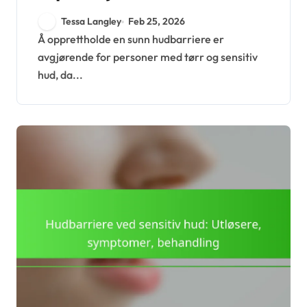
og sensitiv hud: Trinn,
Tessa Langley
Feb 25, 2026
produkter, timing
Å opprettholde en sunn hudbarriere er
avgjørende for personer med tørr og sensitiv
hud, da...