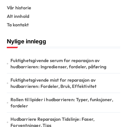
s
Vår historie
Alt innhold
p
Ta kontakt
a
g
Nylige innlegg
i
n
Fuktighetsgivende serum for reparasjon av
a
hudbarrieren: Ingredienser, fordeler, påføring
t
Fuktighetsgivende mist for reparasjon av
i
hudbarrieren: Fordeler, Bruk, Effektivitet
o
Rollen til lipider i hudbarrieren: Typer, funksjoner,
n
fordeler
Hudbarriere Reparasjon Tidslinje: Faser,
Forventninger, Tips