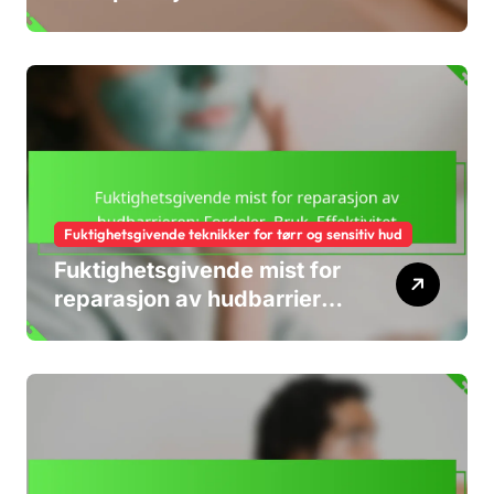
hudbarrieren: Ingredienser,
fordeler, påføring
Fuktighetsgivende teknikker for tørr og sensitiv hud
Fuktighetsgivende mist for
reparasjon av hudbarrieren:
Fordeler, Bruk, Effektivitet