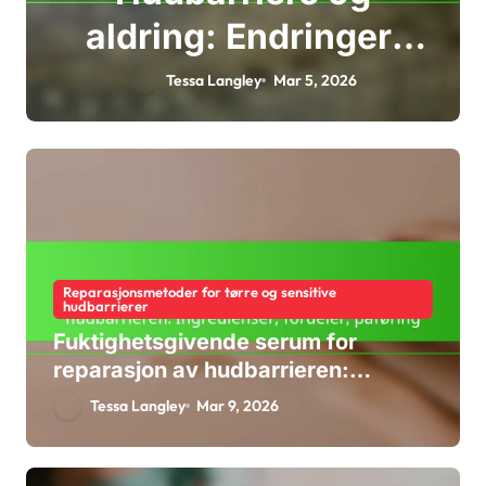
aldring: Endringer,
utfordringer,
Tessa Langley
Mar 5, 2026
pleiestrategier
Reparasjonsmetoder for tørre og sensitive
hudbarrierer
Fuktighetsgivende serum for
reparasjon av hudbarrieren:
Ingredienser, fordeler, påføring
Tessa Langley
Mar 9, 2026