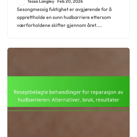
Tessa Langley
Feb 20, 2026
produkter, tips
Sesongmessig fuktighet er avgjørende for å
opprettholde en sunn hudbarriere ettersom
værforholdene skifter gjennom året....