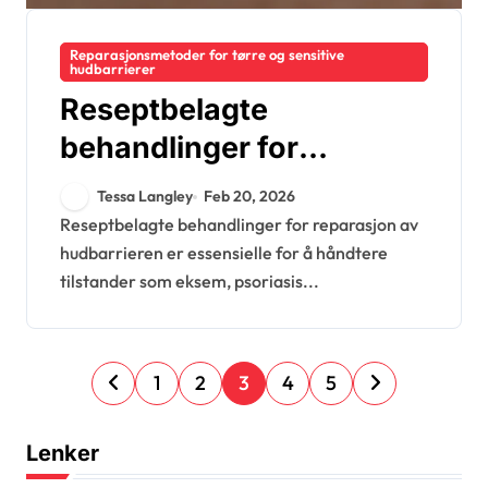
Reparasjonsmetoder for tørre og sensitive
hudbarrierer
Reseptbelagte
behandlinger for
reparasjon av
Tessa Langley
Feb 20, 2026
hudbarrieren:
Reseptbelagte behandlinger for reparasjon av
hudbarrieren er essensielle for å håndtere
Alternativer, bruk,
tilstander som eksem, psoriasis...
resultater
P
1
2
3
4
5
o
s
Lenker
t