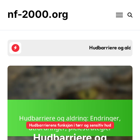
Skip
to
nf-2000.org
content
Hudbarriere og aldring: Endringer, utfordringer, p
Hudbarrierens funksjon i tørr og sensitiv hud
Hudbarriere og